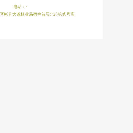
电话：-
区彬芳大道林业局宿舍首层北起第贰号店