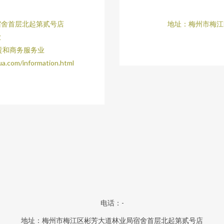
宿舍首层北起第贰号店
地址：梅州市梅江
业
赁和商务服务业
m/information.html
电话：-
地址：梅州市梅江区彬芳大道林业局宿舍首层北起第贰号店