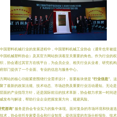
中国塑料机械行业的发展进程中，中国塑料机械工业协会（通常也常被提
中国机械塑料协会）及其官方网站扮演着至关重要的角色。作为行业的权
织，协会通过其官方在线平台，为会员企业、相关行业从业者、研究机构
府部门提供了一个全面、专业的信息与服务中心。
方网站的核心功能紧密围绕行业需求设计，首要板块便是
“行业信息”
。这
聚了最新的政策法规、技术动态、市场趋势及重要行业活动通知。无论是
层面的产业指导方针，还是国际前沿的技术革新，协会都力求第一时间进
威发布与解读，帮助行业企业把握发展方向，规避风险。
研究咨询”
服务是协会专业实力的集中体现。面对复杂的市场环境和快速迭
技术，协会依托专家委员会和行业智库，提供深度的市场分析报告、技术