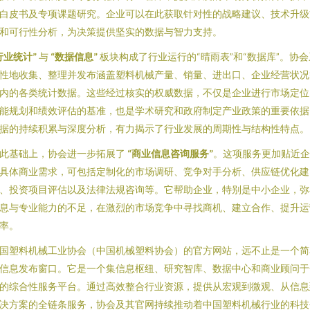
白皮书及专项课题研究。企业可以在此获取针对性的战略建议、技术升级
和可行性分析，为决策提供坚实的数据与智力支持。
行业统计”
与
“数据信息”
板块构成了行业运行的“晴雨表”和“数据库”。协会
性地收集、整理并发布涵盖塑料机械产量、销量、进出口、企业经营状况
内的各类统计数据。这些经过核实的权威数据，不仅是企业进行市场定位
能规划和绩效评估的基准，也是学术研究和政府制定产业政策的重要依据
据的持续积累与深度分析，有力揭示了行业发展的周期性与结构性特点。
此基础上，协会进一步拓展了
“商业信息咨询服务”
。这项服务更加贴近企
具体商业需求，可包括定制化的市场调研、竞争对手分析、供应链优化建
、投资项目评估以及法律法规咨询等。它帮助企业，特别是中小企业，弥
息与专业能力的不足，在激烈的市场竞争中寻找商机、建立合作、提升运
率。
国塑料机械工业协会（中国机械塑料协会）的官方网站，远不止是一个简
信息发布窗口。它是一个集信息枢纽、研究智库、数据中心和商业顾问于
的综合性服务平台。通过高效整合行业资源，提供从宏观到微观、从信息
决方案的全链条服务，协会及其官网持续推动着中国塑料机械行业的科技