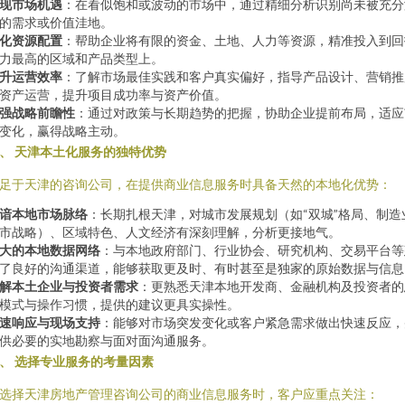
现市场机遇
：在看似饱和或波动的市场中，通过精细分析识别尚未被充分
的需求或价值洼地。
化资源配置
：帮助企业将有限的资金、土地、人力等资源，精准投入到回
力最高的区域和产品类型上。
升运营效率
：了解市场最佳实践和客户真实偏好，指导产品设计、营销推
资产运营，提升项目成功率与资产价值。
强战略前瞻性
：通过对政策与长期趋势的把握，协助企业提前布局，适应
变化，赢得战略主动。
、 天津本土化服务的独特优势
足于天津的咨询公司，在提供商业信息服务时具备天然的本地化优势：
谙本地市场脉络
：长期扎根天津，对城市发展规划（如“双城”格局、制造
市战略）、区域特色、人文经济有深刻理解，分析更接地气。
大的本地数据网络
：与本地政府部门、行业协会、研究机构、交易平台等
了良好的沟通渠道，能够获取更及时、有时甚至是独家的原始数据与信息
解本土企业与投资者需求
：更熟悉天津本地开发商、金融机构及投资者的
模式与操作习惯，提供的建议更具实操性。
速响应与现场支持
：能够对市场突发变化或客户紧急需求做出快速反应，
供必要的实地勘察与面对面沟通服务。
、 选择专业服务的考量因素
选择天津房地产管理咨询公司的商业信息服务时，客户应重点关注：