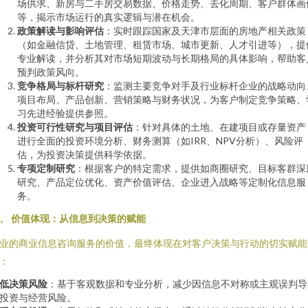
场供求、新房与二手房交易数据、价格走势、去化周期、客户群体画
等，揭示市场运行的真实逻辑与潜在机会。
政策解读与影响评估
：实时跟踪国家及天津市层面的房地产相关政策
（如金融信贷、土地管理、租赁市场、城市更新、人才引进等），提
专业解读，并分析其对市场短期波动与长期格局的具体影响，帮助客
预判政策风向。
竞争格局与标杆研究
：监测主要竞争对手及行业标杆企业的战略动向
项目布局、产品创新、营销策略与财务状况，为客户制定竞争策略、
习先进经验提供参照。
投资可行性研究与项目评估
：针对具体的土地、在建项目或存量资产
进行全面的投资环境分析、财务测算（如IRR、NPV分析）、风险评
估，为投资决策提供科学依据。
专项定制研究
：根据客户的特定需求，提供如商圈研究、目标客群深
研究、产品定位优化、资产价值评估、企业进入战略等定制化信息服
务。
、 价值体现：从信息到决策的赋能
业的商业信息咨询服务的价值，最终体现在对客户决策与行动的切实赋能
：
低决策风险
：基于客观数据和专业分析，减少因信息不对称或主观误判导
投资与经营风险。