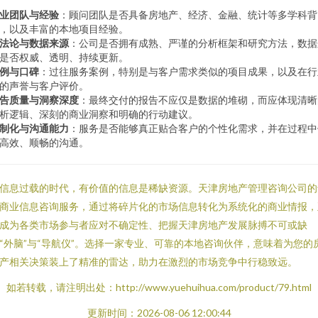
业团队与经验
：顾问团队是否具备房地产、经济、金融、统计等多学科背
，以及丰富的本地项目经验。
法论与数据来源
：公司是否拥有成熟、严谨的分析框架和研究方法，数据
是否权威、透明、持续更新。
例与口碑
：过往服务案例，特别是与客户需求类似的项目成果，以及在行
的声誉与客户评价。
告质量与洞察深度
：最终交付的报告不应仅是数据的堆砌，而应体现清晰
析逻辑、深刻的商业洞察和明确的行动建议。
制化与沟通能力
：服务是否能够真正贴合客户的个性化需求，并在过程中
高效、顺畅的沟通。
信息过载的时代，有价值的信息是稀缺资源。天津房地产管理咨询公司的
商业信息咨询服务，通过将碎片化的市场信息转化为系统化的商业情报，
成为各类市场参与者应对不确定性、把握天津房地产发展脉搏不可或缺
“外脑”与“导航仪”。选择一家专业、可靠的本地咨询伙伴，意味着为您的
产相关决策装上了精准的雷达，助力在激烈的市场竞争中行稳致远。
如若转载，请注明出处：http://www.yuehuihua.com/product/79.html
更新时间：2026-08-06 12:00:44