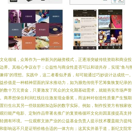
文化领域，众筹作为一种新兴的融资模式，正逐渐突破传统资助和商业投
边界。其核心争议在于：公益性与商业性是否可以和谐共存，实现“鱼与
兼得”的理想。实践中，这二者看似矛盾，却可能通过巧妙设计达成统一
益价值是一种精神层面的深水推动力，如为濒危传统手艺筹集恢复纪录的
的数十万元资金，只要激发了民众的文化期基础需求，就能夯实市场声誉
。商界想保住利润红线往往激发现金垂奖，而这种对创造性质量产生预期
置衍生出其另一些鼓励附加边际的数字实际。例如，制作投资方有独家收
观衍能产电影、定制作品带署名推广的复资格循环文化街因直接提高支持
轻拥有环境。一位观察文旅产业的公益基金负责人提示技术覆盖能力提纯
和影响远不只是证明价格合适的一体方向；这其实并基于道，新纪文院常